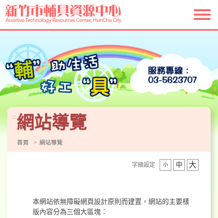
跳
到
主
要
內
容
區
塊
網站導覽
:::
首頁
網站導覽
大
中
字級設定
小
本網站依無障礙網頁設計原則而建置，網站的主要樣
版內容分為三個大區塊：