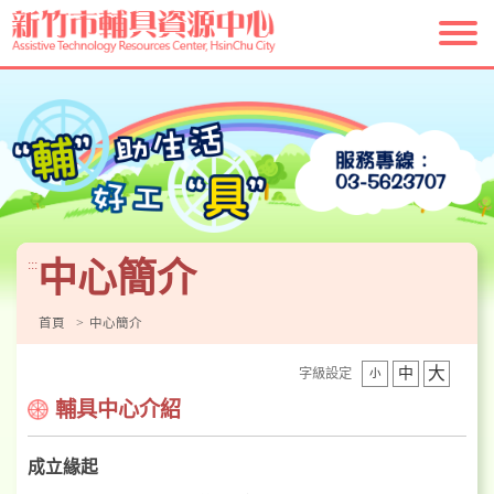
跳
到
主
要
內
容
區
塊
中心簡介
:::
首頁
中心簡介
大
中
字級設定
小
輔具中心介紹
成立緣起