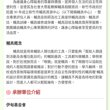
為維護身心障礙者的尊嚴與價值，提昇個人生活的自主性與
便利性，並使其及社會大眾能瞭解輔具相關資訊，新竹市政府於
民國 90 年成立新竹市輔具資源中心（以下簡稱輔具中心），整
合專業評估人員、輔具技術師及社工員提供輔具諮詢、輔具評
估、輔具訓練、輔具維修或保養、輔具回收及輔具借用等服務，
期冀藉由輔具中心專業團隊的評估，讓身心障礙者享受更高的生
活品質。
輔具概念
輔具就是用來輔助人類功能的工具，只要能夠「幫助人類達
到活動及各種功能目的」的輔助器具、工具都叫做輔具；舉例來
說，對於近視族而言，「眼鏡」就是輔具，有了眼鏡可以協助近
視的人輕鬆閱讀書報雜誌；對於行動不便的朋友，舉凡輪椅、拐
杖或改善無障礙環境都是提昇生活自主性與便利性的輔具喔!輔具
的設計原則更講究通用設計的概念，讓輔具不再是為特地的對象
設計，而是人人都可以輕鬆擁有，方便使用。
承辦單位介紹
伊甸基金會