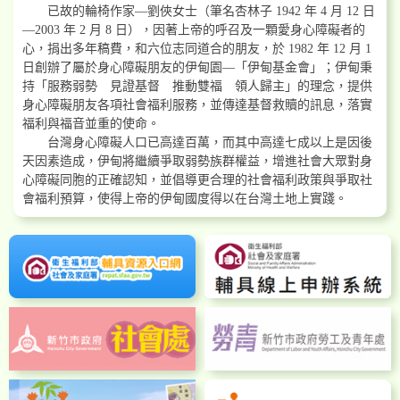
已故的輪椅作家—劉俠女士（筆名杏林子 1942 年 4 月 12 日
—2003 年 2 月 8 日），因著上帝的呼召及一顆愛身心障礙者的
心，捐出多年稿費，和六位志同道合的朋友，於 1982 年 12 月 1
日創辦了屬於身心障礙朋友的伊甸園—「伊甸基金會」；伊甸秉
持「服務弱勢 見證基督 推動雙福 領人歸主」的理念，提供
身心障礙朋友各項社會福利服務，並傳達基督救贖的訊息，落實
福利與福音並重的使命。
台灣身心障礙人口已高達百萬，而其中高達七成以上是因後
天因素造成，伊甸將繼續爭取弱勢族群權益，增進社會大眾對身
心障礙同胞的正確認知，並倡導更合理的社會福利政策與爭取社
會福利預算，使得上帝的伊甸國度得以在台灣土地上實踐。