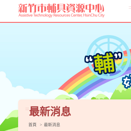
跳
到
::
主
要
內
容
區
塊
最新消息
:::
首頁
最新消息