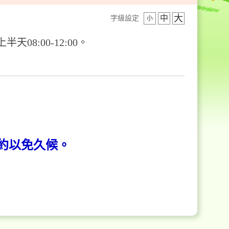
大
中
字級設定
小
08:00-12:00。
約以免久候。